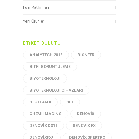
Fuar Katılımları
Yeni Ürünler
ETIKET BULUTU
ANALYTECH 2018
BIONEER
BITKI GÖRÜNTÜLEME
BIYOTEKNOLOJI
BIYOTEKNOLOJI CIHAZLARI
BLOTLAMA
BLT
CHEMI IMAGING
DENOVIX
DENOVIX DS11
DENOVIX FX
DENOVIXFX+
DENOVIX SPEKTRO