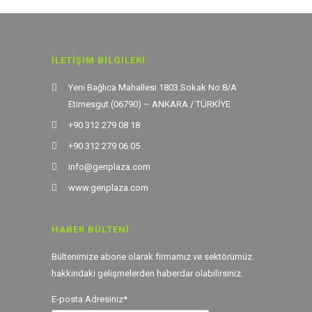
İLETIŞIM BILGILERI
Yeni Bağlıca Mahallesi 1803.Sokak No:8/A
Etimesgut (06790) – ANKARA / TÜRKİYE
+90 312 279 08 18
+90 312 279 06 05
info@genplaza.com
www.genplaza.com
HABER BÜLTENI
Bültenimize abone olarak firmamız ve sektörümüz
hakkındaki gelişmelerden haberdar olabilirsiniz.
E-posta Adresiniz*