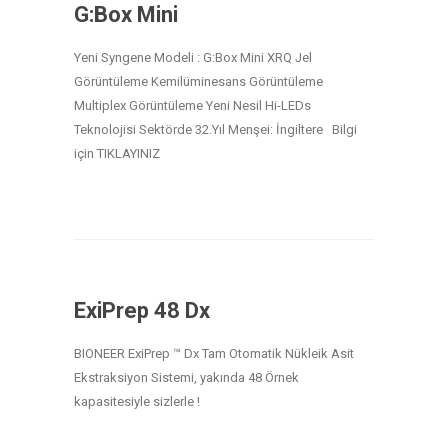
G:Box Mini
Yeni Syngene Modeli : G:Box Mini XRQ Jel
Görüntüleme Kemilüminesans Görüntüleme
Multiplex Görüntüleme Yeni Nesil Hi-LEDs
Teknolojisi Sektörde 32.Yıl Menşei: İngiltere Bilgi
için TIKLAYINIZ
ExiPrep 48 Dx
BIONEER ExiPrep ™ Dx Tam Otomatik Nükleik Asit
Ekstraksiyon Sistemi, yakında 48 Örnek
kapasitesiyle sizlerle !