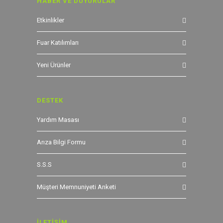
HABER VE DUYURULAR
Etkinlikler
Fuar Katılımları
Yeni Ürünler
DESTEK
Yardım Masası
Arıza Bilgi Formu
S.S.S
Müşteri Memnuniyeti Anketi
İLETİŞİM