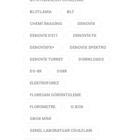
BLOTLAMA
BLT
CHEMI IMAGING
DENOVIX
DENOVIX DS11
DENOVIX FX
DENOVIXFX+
DENOVIX SPEKTRO
DENOVIX TURKEY
DOWNLOADS
DS-8X
DS8X
ELEKTROFOREZ
FLORESAN GÖRÜNTÜLEME
FLOROMETRE
G:BOX
GBOX MINI
GENEL LABORATUAR CIHAZLARI