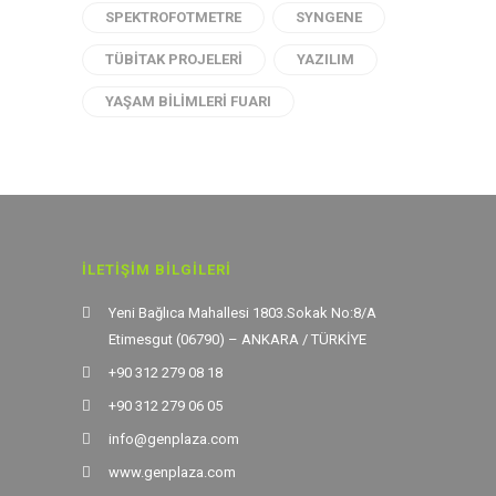
SPEKTROFOTMETRE
SYNGENE
TÜBITAK PROJELERI
YAZILIM
YAŞAM BILIMLERI FUARI
İLETIŞIM BILGILERI
Yeni Bağlıca Mahallesi 1803.Sokak No:8/A
Etimesgut (06790) – ANKARA / TÜRKİYE
+90 312 279 08 18
+90 312 279 06 05
info@genplaza.com
www.genplaza.com