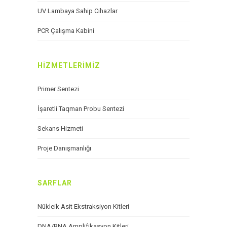
UV Lambaya Sahip Cihazlar
PCR Çalışma Kabini
HIZMETLERIMIZ
Primer Sentezi
İşaretli Taqman Probu Sentezi
Sekans Hizmeti
Proje Danışmanlığı
SARFLAR
Nükleik Asit Ekstraksiyon Kitleri
DNA/RNA Amplifikasyon Kitleri