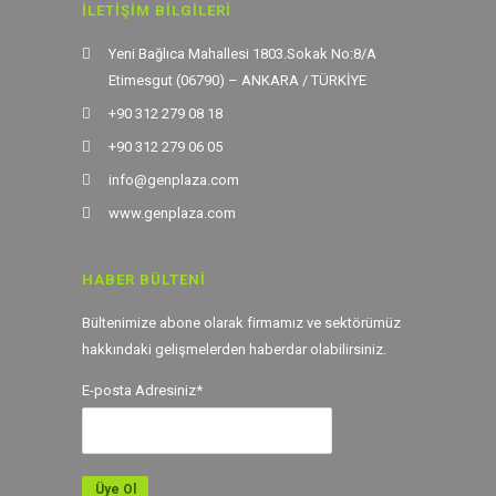
İLETIŞIM BILGILERI
Yeni Bağlıca Mahallesi 1803.Sokak No:8/A
Etimesgut (06790) – ANKARA / TÜRKİYE
+90 312 279 08 18
+90 312 279 06 05
info@genplaza.com
www.genplaza.com
HABER BÜLTENI
Bültenimize abone olarak firmamız ve sektörümüz
hakkındaki gelişmelerden haberdar olabilirsiniz.
E-posta Adresiniz*