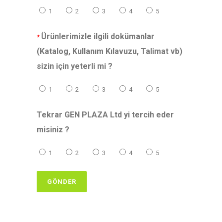
1
2
3
4
5
Ürünlerimizle ilgili dokümanlar
*
(Katalog, Kullanım Kılavuzu, Talimat vb)
sizin için yeterli mi ?
1
2
3
4
5
Tekrar GEN PLAZA Ltd yi tercih eder
misiniz ?
1
2
3
4
5