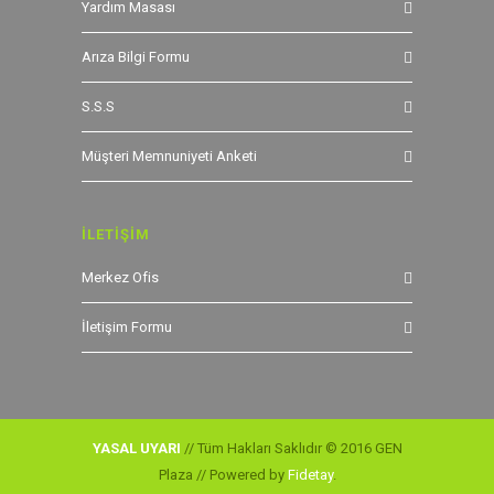
Yardım Masası
Arıza Bilgi Formu
S.S.S
Müşteri Memnuniyeti Anketi
İLETİŞİM
Merkez Ofis
İletişim Formu
YASAL UYARI
// Tüm Hakları Saklıdır © 2016 GEN
Plaza // Powered by
Fidetay
.