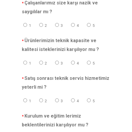
Çalışanlarımız size karşı nazik ve
*
saygılılar mı ?
1
2
3
4
5
Ürünlerimizin teknik kapasite ve
*
kalitesi isteklerinizi karşılıyor mu ?
1
2
3
4
5
Satış sonrası teknik servis hizmetimiz
*
yeterli mi ?
1
2
3
4
5
Kurulum ve eğitim lerimiz
*
beklentilerinizi karşılıyor mu ?