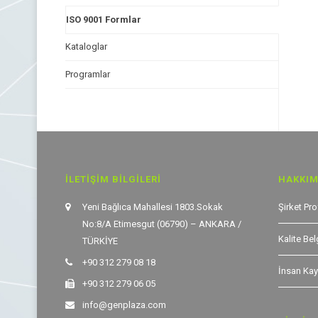
ISO 9001 Formlar
Kataloglar
Programlar
İLETIŞIM BILGILERI
HAKKIM
Yeni Bağlıca Mahallesi 1803.Sokak
Şirket Prof
No:8/A Etimesgut (06790) – ANKARA /
Kalite Bel
TÜRKİYE
+90 312 279 08 18
İnsan Kay
+90 312 279 06 05
info@genplaza.com