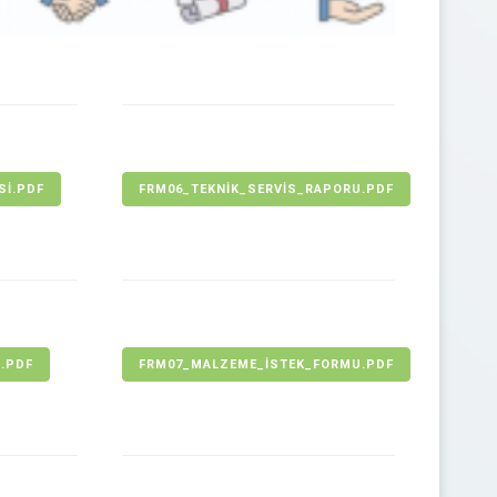
SI.PDF
FRM06_TEKNIK_SERVIS_RAPORU.PDF
I.PDF
FRM07_MALZEME_ISTEK_FORMU.PDF