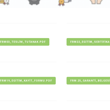
FRM03_TESLIM_TUTANAK.PDF
FRM22_EGITIM_SERTIFIKA
FRM19_EGITIM_KAYIT_FORMU.PDF
FRM.25_GARANTI_BELGES