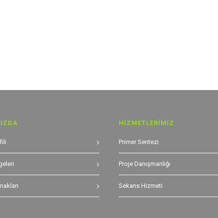
IZDA
HİZMETLERİMİZ
ili
Primer Sentezi
geleri
Proje Danışmanlığı
nakları
Sekans Hizmeti