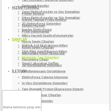
Elektronik Pipetler
HIZMETLERIMIZ
Yatay Elektroforezler ve Güç Kaynakları
Primer Sentezi
Dikey Elektroforezler ve Güç Kaynakları
İşaretli Taqman Probu Sentezi
2D Elektroforez Sistemleri
Sekans Hizmeti
Kapiler Elektroforez
Proje Danışmanlığı
Mikro Hacimli Spektrofotometreler
SARFLAR
Hücre Sayım Cihazları
Nükleik Asit Ekstraksiyon Kitleri
Koloni Sayım Cihazları
DNA/RNA Amplifikasyon Kitleri
Mikroplaka (Elisa) Okuyucular
Moleküler Tanı Sistemleri
Florometre Cihazı
Genel Laboratuar Sarfları
Jel Görüntüleme Sistemleri
İLETIŞIM
Kemilüminesans Görüntüleme
Elektroforez Çalışma İstasyonu
In-Vivo Görüntüleme Sistemleri
Tam Otomatik Protein Ekspresyon Sistemi
Genel Laboratuar Cihazları
UV Lambalı Sistemler