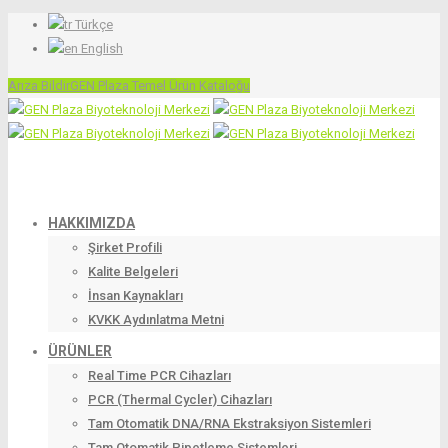
Türkçe
English
Arıza Bildir
GEN Plaza Temel Ürün Kataloğu
HAKKIMIZDA
Şirket Profili
Kalite Belgeleri
İnsan Kaynakları
KVKK Aydınlatma Metni
ÜRÜNLER
Real Time PCR Cihazları
PCR (Thermal Cycler) Cihazları
Tam Otomatik DNA/RNA Ekstraksiyon Sistemleri
Tam Otomatik Pipetleme Sistemleri