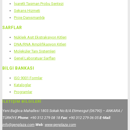
İşaretli Taqman Probu Sentezi
Sekans Hizmeti
Proje Danışmanlığı
SARFLAR
Nükleik Asit Ekstraksiyon Kitleri
DNA/RNA Amplifikasyon Kitleri
Moleküler Tanı Sistemleri
Genel Laboratuar Sarfları
BİLGİ BANKASI
ISO 9001 Formlar
Kataloglar
Programlar
İLETIŞIM BILGILERI
Yeni Bağlıca Mahallesi 1803.Sokak No:8/A Etimesgut (06790) – ANKARA /
TÜRKİYE
Phone:
+90 312 279 08 18
Fax:
+90 312 279 06 05
E-Mail:
info@genplaza.com
Web:
www.genplaza.com