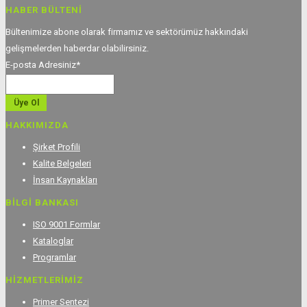
HABER BÜLTENI
Bültenimize abone olarak firmamız ve sektörümüz hakkındaki
gelişmelerden haberdar olabilirsiniz.
E-posta Adresiniz*
HAKKIMIZDA
Şirket Profili
Kalite Belgeleri
İnsan Kaynakları
BİLGİ BANKASI
ISO 9001 Formlar
Kataloglar
Programlar
HİZMETLERİMİZ
Primer Sentezi