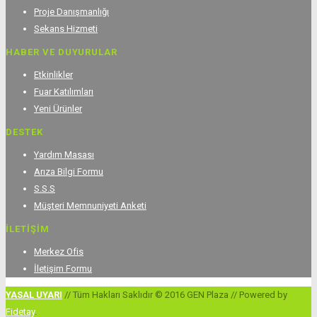
Proje Danışmanlığı
Sekans Hizmeti
HABER VE DUYURULAR
Etkinlikler
Fuar Katılımları
Yeni Ürünler
DESTEK
Yardım Masası
Arıza Bilgi Formu
S.S.S
Müşteri Memnuniyeti Anketi
İLETİŞİM
Merkez Ofis
İletişim Formu
YASAL UYARI
// Tüm Hakları Saklıdır © 2016 GEN Plaza // Powered by
Fidetay
.