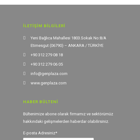
İLETIŞIM BILGILERI
Yeni Bağlıca Mahallesi 1803.Sokak No:8/A
Etimesgut (06790) – ANKARA / TÜRKİYE
+90 312 279 08 18
+90 312 279 06 05
info@genplaza.com
www.genplaza.com
HABER BÜLTENI
Bültenimize abone olarak firmamız ve sektörümüz
hakkındaki gelişmelerden haberdar olabilirsiniz.
E-posta Adresiniz*