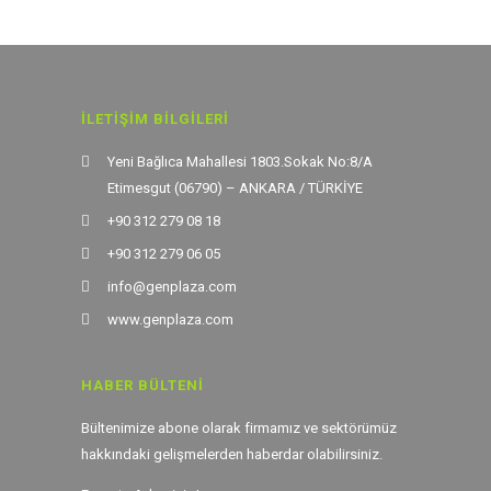
İLETIŞIM BILGILERI
Yeni Bağlıca Mahallesi 1803.Sokak No:8/A
Etimesgut (06790) – ANKARA / TÜRKİYE
+90 312 279 08 18
+90 312 279 06 05
info@genplaza.com
www.genplaza.com
HABER BÜLTENI
Bültenimize abone olarak firmamız ve sektörümüz
hakkındaki gelişmelerden haberdar olabilirsiniz.